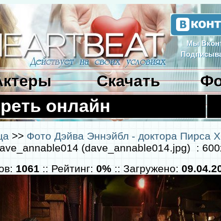
Мы Вконт
Подписыва
Актеры
Скачать
Фо
реть онлайн
ца
>>
Фото Дэйва Эннэйбл - доктора Пирса 
ave_annable014 (dave_annable014.jpg) : 600
ов:
1061
:: Рейтинг:
0%
:: Загружено:
09.04.2