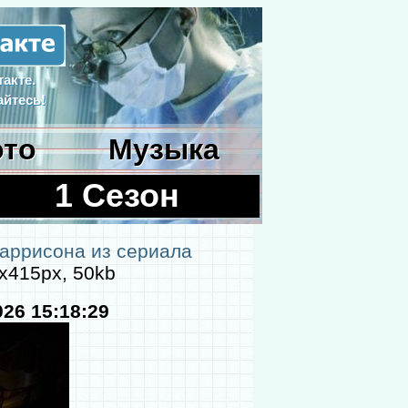
акте.
йтесь!
то
Музыка
1 Сезон
Харрисона из сериала
x415px, 50kb
026 15:18:29