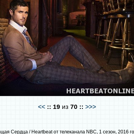
<<
::
19
из
70
::
>>>
я Сердца / Heartbeat от телеканала NBC, 1 сезон, 2016 г