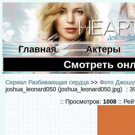
Главная
Актеры
Смотреть он
Сериал Разбивающая сердца
>>
Фото Джошуа
joshua_leonard050 (joshua_leonard050.jpg) : 
:: Просмотров:
1008
:: Рей