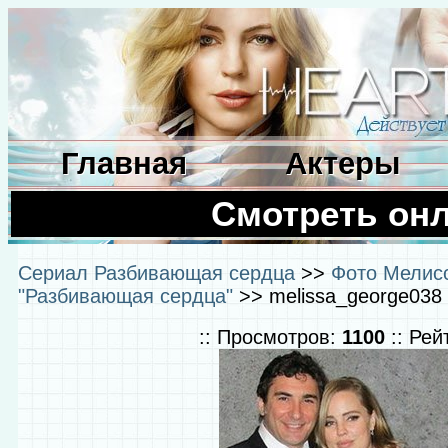
Главная
Актеры
Смотреть он
Сериал Разбивающая сердца
>>
Фото Мелисс
"Разбивающая сердца"
>> melissa_george038 
:: Просмотров:
1100
:: Рей