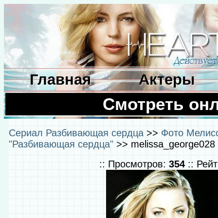
Главная
Актеры
Смотреть он
Сериал Разбивающая сердца
>>
Фото Мелисс
"Разбивающая сердца"
>> melissa_george028 
:: Просмотров:
354
:: Рей