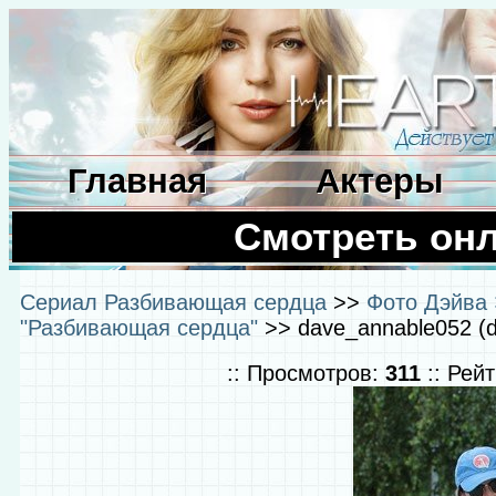
Главная
Актеры
Смотреть он
Сериал Разбивающая сердца
>>
Фото Дэйва 
"Разбивающая сердца"
>> dave_annable052 (d
:: Просмотров:
311
:: Рей