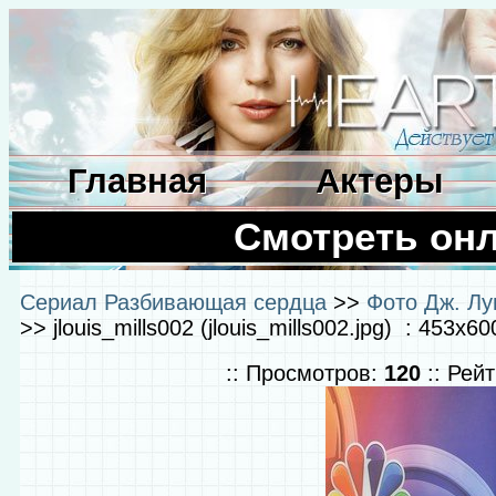
Главная
Актеры
Смотреть он
Сериал Разбивающая сердца
>>
Фото Дж. Лу
>> jlouis_mills002 (jlouis_mills002.jpg) : 453x6
:: Просмотров:
120
:: Рей