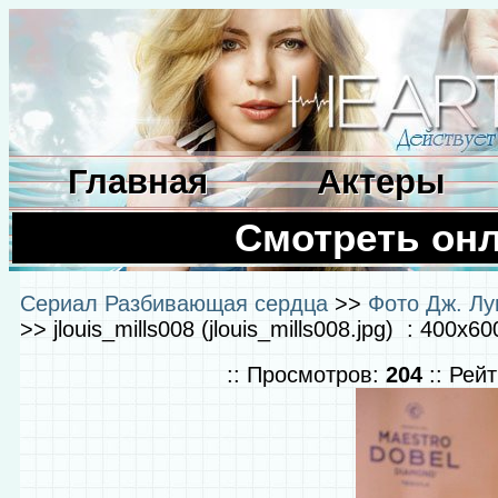
Главная
Актеры
Смотреть он
Сериал Разбивающая сердца
>>
Фото Дж. Лу
>> jlouis_mills008 (jlouis_mills008.jpg) : 400x6
:: Просмотров:
204
:: Рей