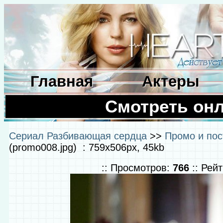
Главная
Актеры
Смотреть он
Сериал Разбивающая сердца
>>
Промо и пос
(promo008.jpg) : 759x506px, 45kb
:: Просмотров:
766
:: Рей