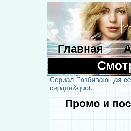
Главная
А
Смот
Сериал Разбивающая с
сердца&quot;
Промо и пос