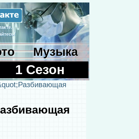
акте.
йтесь!
то
Музыка
1 Сезон
 &quot;Разбивающая
;Разбивающая