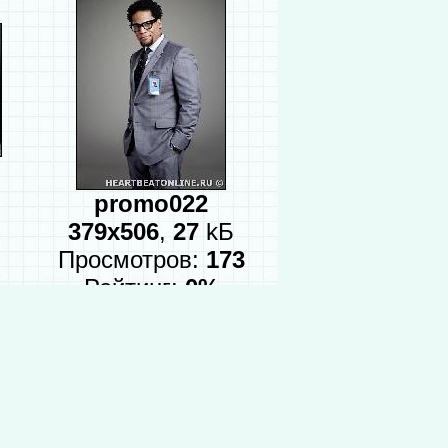
promo022
379x506
,
27
kБ
Просмотров:
173
Рейтинг:
0%
Поделиться…
од. Шоу официально закрыто. Рейтинг
IMDb: 6.90