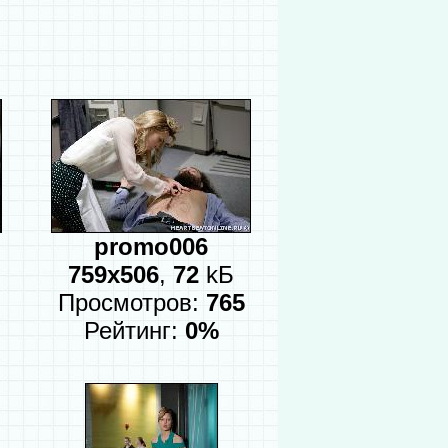
promo006
759x506
,
72
kБ
Просмотров:
765
Рейтинг:
0%