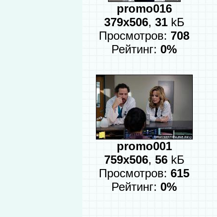
promo016
379x506
,
31
kБ
Просмотров:
708
Рейтинг:
0%
promo001
759x506
,
56
kБ
Просмотров:
615
Рейтинг:
0%