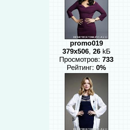
promo019
379x506
,
26
kБ
Просмотров:
733
Рейтинг:
0%