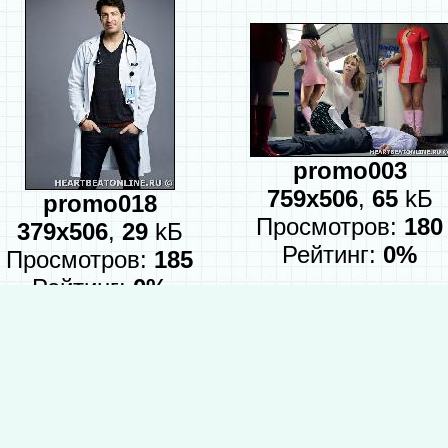
promo003
759x506
,
65
kБ
promo018
Просмотров:
180
379x506
,
29
kБ
Рейтинг:
0%
Просмотров:
185
Рейтинг:
0%
:
1
:
2
:
я Сердца / Heartbeat от телеканала NBC, 1 сезон, 2016 г