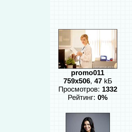
promo011
759x506
,
47
kБ
Просмотров:
1332
Рейтинг:
0%