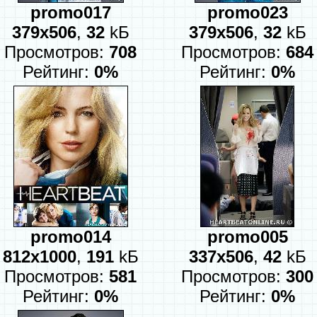
promo017
promo023
379x506
,
32
kБ
379x506
,
32
kБ
Просмотров:
708
Просмотров:
684
Рейтинг:
0%
Рейтинг:
0%
promo014
promo005
812x1000
,
191
kБ
337x506
,
42
kБ
Просмотров:
581
Просмотров:
300
Рейтинг:
0%
Рейтинг:
0%