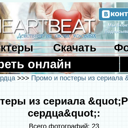
Мы Вконт
Подписыва
ктеры
Скачать
Фо
реть онлайн
ердца
>>>
Промо и постеры из сериала
теры из сериала &quot
сердца&quot;:
Всего фотографий: 23