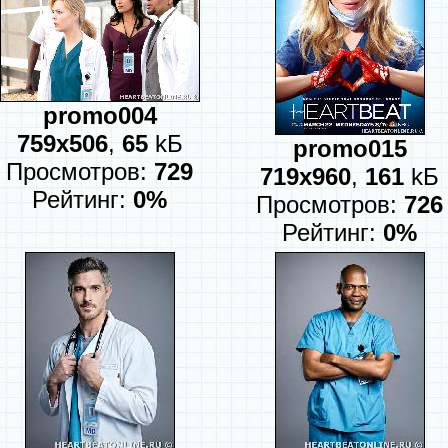
promo004
759x506
,
65
kБ
promo015
Просмотров:
729
719x960
,
161
kБ
Рейтинг:
0%
Просмотров:
726
Рейтинг:
0%