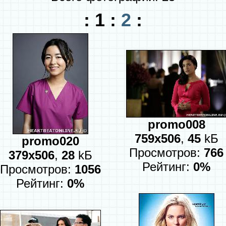
:
1
:
2
:
promo008
759x506
,
45
kБ
promo020
Просмотров:
766
379x506
,
28
kБ
Рейтинг:
0%
Просмотров:
1056
Рейтинг:
0%