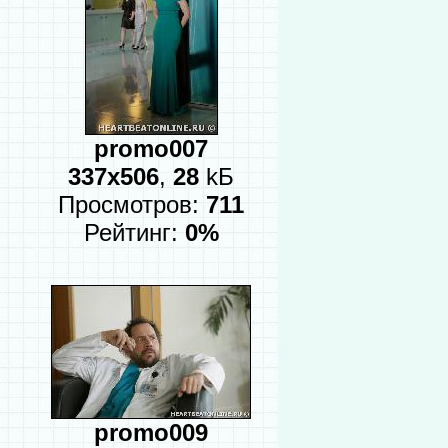
promo007
337x506
,
28
kБ
Просмотров:
711
Рейтинг:
0%
promo009