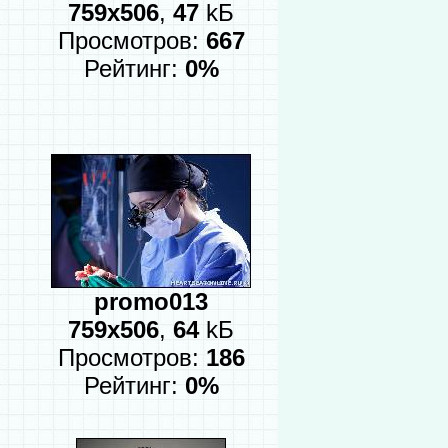
759x506
,
47
kБ
Просмотров:
667
Рейтинг:
0%
promo013
759x506
,
64
kБ
Просмотров:
186
Рейтинг:
0%