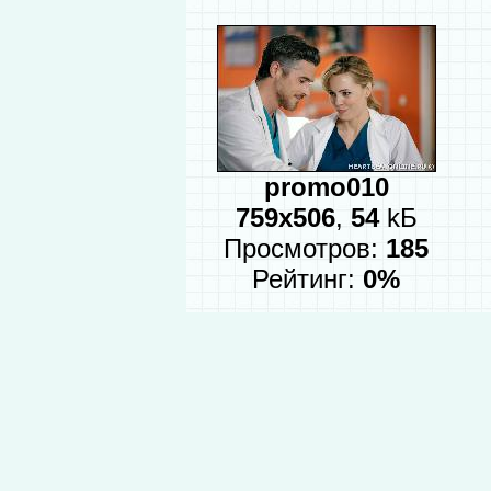
promo010
759x506
,
54
kБ
Просмотров:
185
Рейтинг:
0%
Медицинский сериал Разбивающа