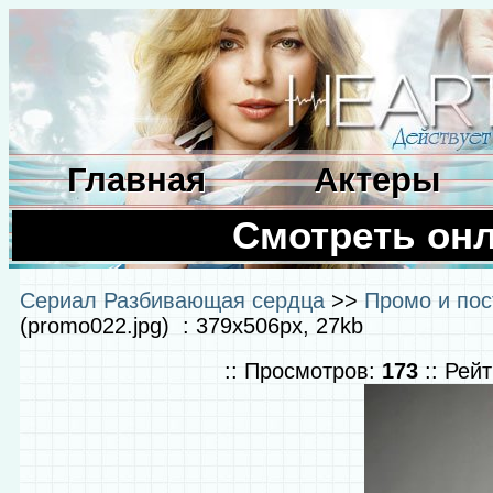
Главная
Актеры
Смотреть он
Сериал Разбивающая сердца
>>
Промо и пос
(promo022.jpg) : 379x506px, 27kb
:: Просмотров:
173
:: Рей